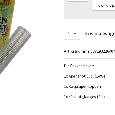
In winkelwag
Artikelnummer:
8719322640
Dit Pakket bevat:
1x Apenshot 50cl (14%)
1x Katja apenkoppen
1x 40 shotglaasjes (2cl)