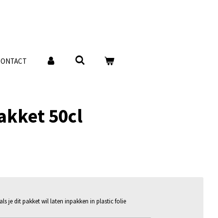
CONTACT
akket 50cl
s je dit pakket wil laten inpakken in plastic folie