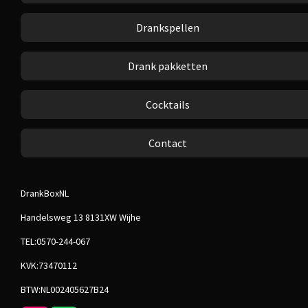
Drankspellen
Drank pakketten
Cocktails
Contact
DrankBoxNL
Handelsweg 13 8131XW Wijhe
TEL:0570-244-067
KVK:73470112
BTW:NL002405627B24