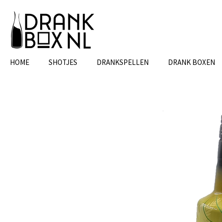
Ga
direct
naar
de
hoofdinhoud
HOME
SHOTJES
DRANKSPELLEN
DRANK BOXEN