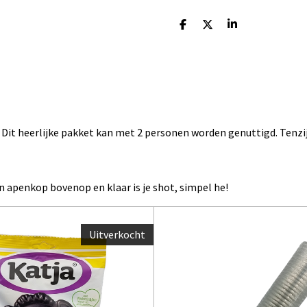
D
D
S
e
e
h
l
e
a
e
l
r
n
e
it heerlijke pakket kan met 2 personen worden genuttigd. Tenzij 
n apenkop bovenop en klaar is je shot, simpel he!
Uitverkocht