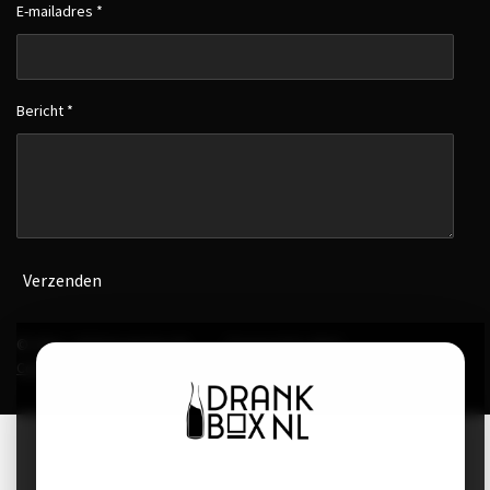
E-mailadres *
Bericht *
Verzenden
© 2022 - 2026 Drank Box NL
- Powered by
SN-E-
Commerce.group
-
Algemene voorwaarden
-
Cookies & Privacy
Welkom bij DrankBox