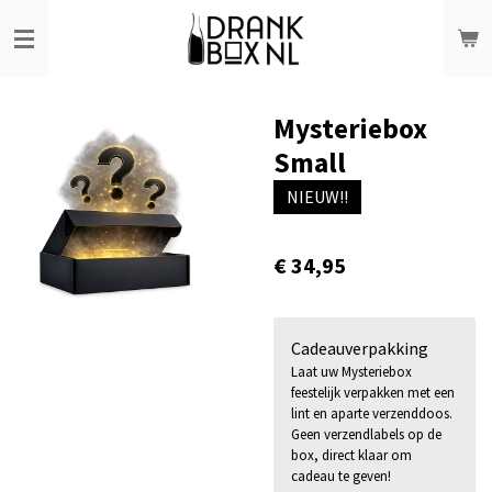
Ga
direct
naar
de
Mysteriebox
hoofdinhoud
Small
NIEUW!!
€ 34,95
Cadeauverpakking
Laat uw Mysteriebox
feestelijk verpakken met een
lint en aparte verzenddoos.
Geen verzendlabels op de
box, direct klaar om
cadeau te geven!