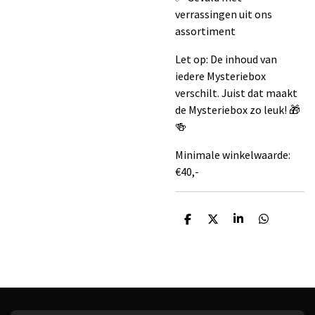
verrassingen uit ons
assortiment
Let op:
De inhoud van
iedere Mysteriebox
verschilt. Juist dat maakt
de Mysteriebox zo leuk! 🎁
🍻
Minimale winkelwaarde:
€40,-
D
D
S
D
e
e
h
e
l
e
a
l
e
l
r
e
n
e
n