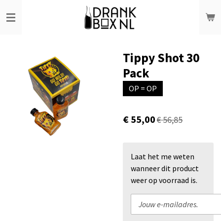
Ga
direct
naar
de
Tippy Shot 30
hoofdinhoud
Pack
OP = OP
€ 55,00
€ 56,85
Laat het me weten
wanneer dit product
weer op voorraad is.