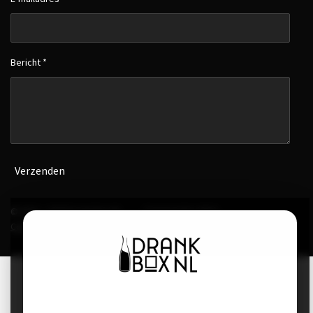
Bericht *
Verzenden
© 2022 - 2026 Drank Box NL
- Powered by
SN-E-
Commerce.group
-
Algemene voorwaarden
-
Cookies & Privacy
Welkom bij DrankBox