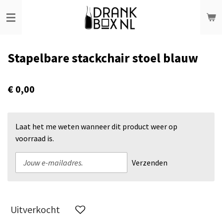
Ga
direct
naar
de
Stapelbare stackchair stoel blauw
hoofdinhoud
€ 0,00
Laat het me weten wanneer dit product weer op
voorraad is.
Verzenden
Uitverkocht