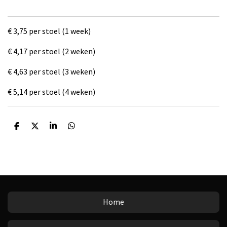
€ 3,75 per stoel (1 week)
€ 4,17 per stoel (2 weken)
€ 4,63 per stoel (3 weken)
€ 5,14 per stoel (4 weken)
D
D
S
D
e
e
h
e
l
e
a
l
e
l
r
e
n
e
n
Home