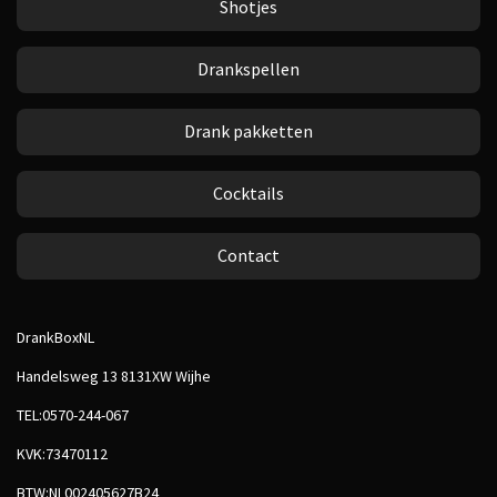
Shotjes
Drankspellen
Drank pakketten
Cocktails
Contact
DrankBoxNL
Handelsweg 13 8131XW Wijhe
TEL:0570-244-067
KVK:73470112
BTW:NL002405627B24