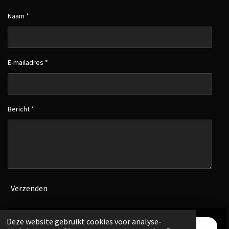
Naam *
E-mailadres *
Bericht *
Verzenden
© 2022 - 2026 Drank Box NL
- Powered by
SN-E-
Deze website gebruikt cookies voor analyse-