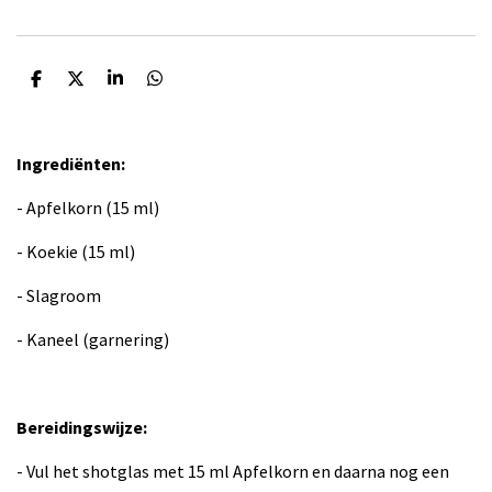
D
D
S
D
e
e
h
e
l
e
a
l
e
l
r
e
n
e
n
Ingrediënten:
- Apfelkorn (15 ml)
- Koekie (15 ml)
- Slagroom
- Kaneel (garnering)
Bereidingswijze:
- Vul het shotglas met 15 ml Apfelkorn en daarna nog een