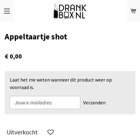
Ga
direct
naar
de
Appeltaartje shot
hoofdinhoud
€ 0,00
Laat het me weten wanneer dit product weer op
voorraad is.
Verzenden
Uitverkocht